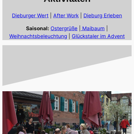
Dieburger Wert
|
After Work
|
Dieburg Erleben
Saisonal:
Ostergrüße
|
Maibaum
|
Weihnachtsbeleuchtung
|
Glückstaler im Advent